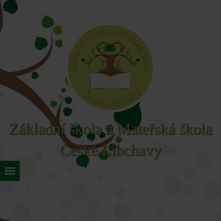
Základní škola a Mateřská škola
České Libchavy